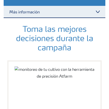
Más información
Toggl
Fertilizantes
Toma las mejores
decisiones durante la
Herramientas y servicios
campaña
Almacenaje y uso de fertilizantes
Cultivos
Distribuidores
Deficiencias